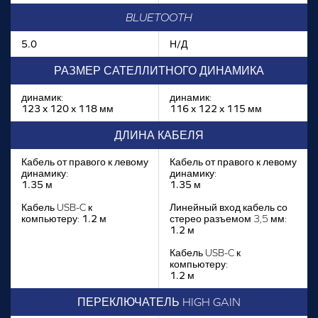
BLUETOOTH
5.0
Н/Д
РАЗМЕР САТЕЛЛИТНОГО ДИНАМИКА
динамик:
динамик:
123 x 120 x 118 мм
116 x 122 x 115 мм
ДЛИНА КАБЕЛЯ
Кабель от правого к левому
Кабель от правого к левому
динамику:
динамику:
1.35 м
1.35 м
Кабель USB-C к
Линейный вход кабель со
компьютеру:
1.2 м
стерео разъемом 3,5 мм:
1.2 м
Кабель USB-C к
компьютеру:
1.2 м
ПЕРЕКЛЮЧАТЕЛЬ HIGH GAIN