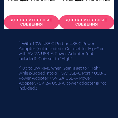
ДОПОЛНИТЕЛЬНЫЕ
ДОПОЛНИТЕЛЬНЫЕ
СВЕДЕНИЯ
СВЕДЕНИЯ
1
With 10W USB C Port or USB C Power
Adapter (not included). Gain set to “High" or
with 5V 2A USB-A Power Adapter (not
included). Gain set to “High"
2
Up to 8W RMS when Gain is set to “High”
while plugged into a 10W USB-C Port / USB-C
Power Adapter / 5V 2A USB-A Power
Adapter. (5V 2A USB-A power adapter is not
included.)