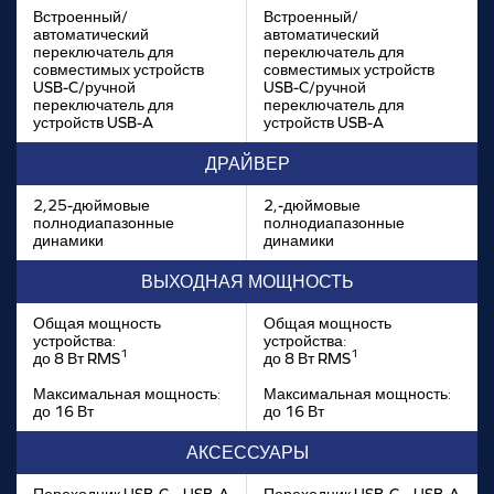
Встроенный/
Встроенный/
автоматический
автоматический
переключатель для
переключатель для
совместимых устройств
совместимых устройств
USB-C/ручной
USB-C/ручной
переключатель для
переключатель для
устройств USB-A
устройств USB-A
ДРАЙВЕР
2,25-дюймовые
2,-дюймовые
полнодиапазонные
полнодиапазонные
динамики
динамики
ВЫХОДНАЯ МОЩНОСТЬ
Общая мощность
Общая мощность
устройства:
устройства:
1
1
до 8 Вт RMS
до 8 Вт RMS
Максимальная мощность:
Максимальная мощность:
до 16 Вт
до 16 Вт
АКСЕССУАРЫ
Переходник USB-C – USB-A
Переходник USB-C – USB-A