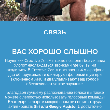
Вот и всё!
ПОДКЛЮЧЕНИЕ CREATIVE ZEN AIR КО
ВТОРОМУ
BLUEOOTH
УСТРОЙСТВУ:
Если вы подключены к наушникам, то отсоединитесь от них
на текущем устройстве, в настройках
Bluetooth
.
Наушники Creative Zen Air автоматически перейдут в режим
СВЯЗЬ
сопряжения. Если этого не произошло, чтобы войти в режим
сопряжения
Bluetooth
нажмите и удерживайте
многофункциональную кнопку в течение 2 секунд.
Для подключения Creative Zen Air к новому устройству
следуйте тем же инструкциям, что и в шаге 2
ВАС ХОРОШО СЛЫШНО
Наушники Creative Zen Air также позволят без лишних
хлопот наслаждаться звонками где бы вы ни
находились. В Creative Zen Air встроены 4 микрофона:
два обнаруживают и фильтруют фоновый шум при
включенном ANC и два улавливают ваш голос и
обеспечивают четкое звучание.
Благодаря лучшему распознаванию голоса вы также
можете с легкостью использовать голосовые команды!
Благодаря четырем микрофонам не составит труда
активировать
Siri или Google Assistant
: достаточно