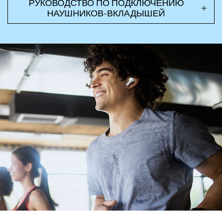
РУКОВОДСТВО ПО ПОДКЛЮЧЕНИЮ
5 минут неактивного режима или когда не подключены к устройству.
НАУШНИКОВ-ВКЛАДЫШЕЙ