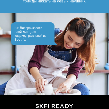
трижды нажать на левый наушник.
Siri,Воспроизвести
плей-лист для
кардиоупражнений из
Spotify.
SXFI READY