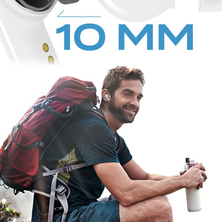
ШАГ 1:
При открытии зарядного чехла наушники Creative Zen Air
автоматически переходят в режим сопряжения
Bluetooth
.
ШАГ 2:
Включите
Bluetooth
на мобильном устройстве. На дисплее с
Bluetooth
настройками, выполните поиск “Zen Air” и осуществите
подключение.