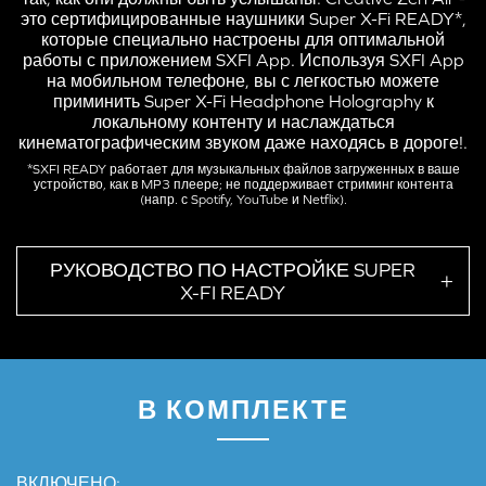
это сертифицированные наушники Super X-Fi READY*,
которые специально настроены для оптимальной
работы с приложением SXFI App. Используя SXFI App
на мобильном телефоне, вы с легкостью можете
приминить Super X-Fi Headphone Holography к
локальному контенту и наслаждаться
кинематографическим звуком даже находясь в дороге!.
*SXFI READY работает для музыкальных файлов загруженных в ваше
устройство, как в MP3 плеере; не поддерживает стриминг контента
(напр. с Spotify, YouTube и Netflix).
РУКОВОДСТВО ПО НАСТРОЙКЕ SUPER
X-FI READY
В КОМПЛЕКТЕ
Настройте профиль Super X-Fi на Creative Zen Air, чтобы
насладиться беспроводной Super X-Fi Headphone
Holography на локальном контенте!
ВКЛЮЧЕНО: