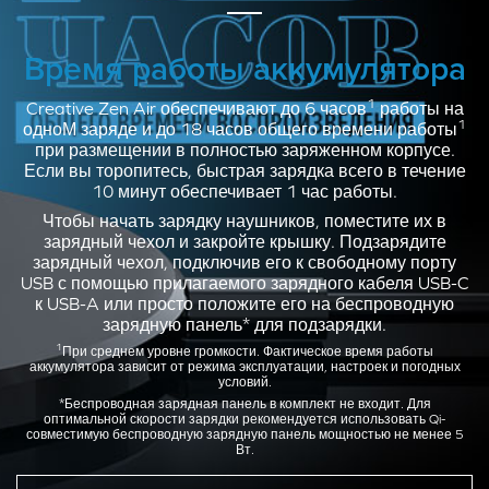
Коснитесь 3 раза: Siri / Google
трек
Assistant
Коснитесь и удерживайте 3 с:
Время работы аккумулятора
Коснитесь и удерживайте 3 с:
Прибавление громкости
Убавление громкости
1
Creative Zen Air обеспечивают до 6 часов
работы на
1
одноМ заряде и до 18 часов общего времени работы
при размещении в полностью заряженном корпусе.
Если вы торопитесь, быстрая зарядка всего в течение
РЕЖИМ ВЫЗОВ
10 минут обеспечивает 1 час работы.
Чтобы начать зарядку наушников, поместите их в
зарядный чехол и закройте крышку. Подзарядите
зарядный чехол, подключив его к свободному порту
USB с помощью прилагаемого зарядного кабеля USB-C
к USB-A или просто положите его на беспроводную
зарядную панель* для подзарядки.
1
При среднем уровне громкости. Фактическое время работы
аккумулятора зависит от режима эксплуатации, настроек и погодных
условий.
ЛЕВЫЙ
ПРАВЫЙ
*Беспроводная зарядная панель в комплект не входит. Для
оптимальной скорости зарядки рекомендуется использовать Qi-
совместимую беспроводную зарядную панель мощностью не менее 5
Коснитесь 2 раза: Принять / завершить вызов
Вт.
Коснитесь и удерживайте 3 с: Отклонить вызов