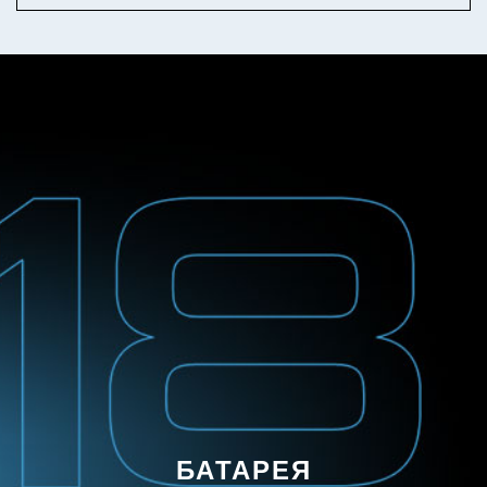
РЕЖИМ ВОСПРОИЗВЕДЕНИЯ
ЛЕВЫЙ
ПРАВЫЙ
Коснитесь 2 раза: активное
Коснитесь 2 раза:
шумоподавление > Режим
Воспроизведение/пауза
БАТАРЕЯ
окружающей среды > выкл
Коснитесь 3 раза: Следующий