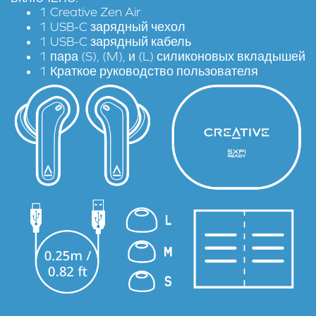
1 Creative Zen Air
1 USB-C зарядный чехол
1 USB-C зарядный кабель
1 пара (S), (M), и (L) силиконовых вкладышей
1 Краткое руководство пользователя
Шаг 1:
Загрузите приложение SXFI App на мобильное устройство.
Шаг 2:
Создайте ваш Super X-Fi профиль через вкладку
‘Персонализировать' в главном меню и следуйте
пошаговой инструкии по созданию Super X-Fi профиля.
Шаг 3:
Подключите Creative Zen Air к мобильному устройству по