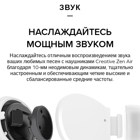
ЗВУК
ПОДКЛЮЧАЙТЕ CREATIVE ZEN AIR К МОБИЛЬНЫМ
УСТРОЙСТВАМ И КОМПЬЮТЕРАМ ТАК:
НАСЛАЖДАЙТЕСЬ
МОЩНЫМ ЗВУКОМ
Наслаждайтесь отличным воспроизведением звука
ваших любимых песен с наушниками Creative Zen Air
благодаря 10-мм неодимовым динамикам, тщательно
настроенным и обеспечивающим четкие высокие и
сбалансированные средние частоты.