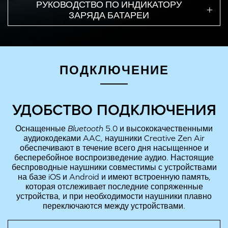
РУКОВОДСТВО ПО ИНДИКАТОРУ
Примечание: во время входящих/исходящих вызовов на наушниках доступна
ЗАРЯДА БАТАРЕИ
регулировка громкости.
ВКЛЮЧЕНИЕ/ВЫКЛЮЧЕНИЕ НАУШНИКОВ ВРУЧНУЮ
ПОДКЛЮЧЕНИЕ
УДОБСТВО ПОДКЛЮЧЕНИЯ
Оснащенные
Bluetooth
5.0 и высококачественными
аудиокодеками AAC, наушники Creative Zen Air
обеспечивают в течение всего дня насыщенное и
бесперебойное воспроизведение аудио. Настоящие
беспроводные наушники совместимы с устройствами
ЛЕВЫЙ
ПРАВЫЙ
на базе iOS и Android и имеют встроенную память,
которая отслеживает последние сопряженные
устройства, и при необходимости наушники плавно
Коснитесь и удерживайте 3 с: Включение
переключаются между устройствами.
Примечание: действие можно выполнить только, если наушники выключены и не
находятся в зарядном устройстве. Наушники автоматически отключаются после