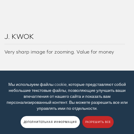
J. KWOK
Very sharp image for zooming. Value for money
Мы используем файлы cookie, которые представляют собой
B. YEO
небольшие текстовые файлы, позволяющие улучшить ваши
впечатления от нашего сайта и показать вам
персонализированный контент. Вы можете разрешить все или
The item was helpful when we conduct Zoom
управлять ими по отдельности.
meetings. Good and easy to use.
ДОПОЛНИТЕЛЬНАЯ ИНФОРМАЦИЯ
РАЗРЕШИТЬ ВСЕ