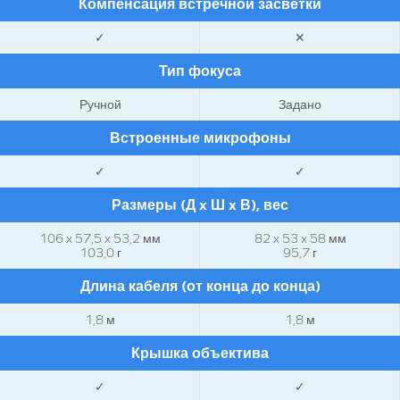
Компенсация встречной засветки
✓
✕
Тип фокуса
Ручной
Задано
Встроенные микрофоны
✓
✓
Размеры (Д x Ш x В), вес
106 x 57,5 x 53,2 мм
82 x 53 x 58 мм
103,0 г
95,7 г
Длина кабеля (от конца до конца)
1,8 м
1,8 м
Крышка объектива
✓
✓