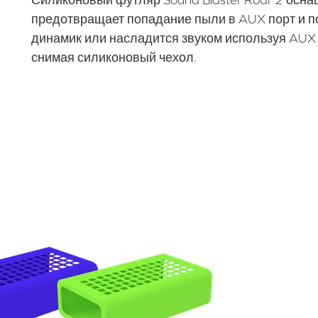
Силиконовый футляр Sound Blaster Roar 2 осна
предотвращает попадание пыли в AUX порт и по
динамик или насладится звуком используя AUX 
снимая силиконовый чехол.